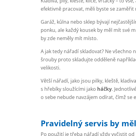
Kladiva, pily, kleště, klíče, vrtačky – to 
efektivně pracovat, měli byste se zaměřit 
Garáž, kůlna nebo sklep bývají nejčastěj
ponku, ale každý kousek by měl mít své mí
by zde neměly mít místo.
A jak tedy nářadí skladovat? Ne všechno
šrouby proto skladujte odděleně napříkl
velikosti.
Větší nářadí, jako jsou pilky, kleště, kla
s hřebíky sloužícími jako
háčky
. Jednotli
o sebe nebude navzájem odírat, čímž se e
Pravidelný servis by mě
Po použití je třeba nářadí vždy vyčistit o