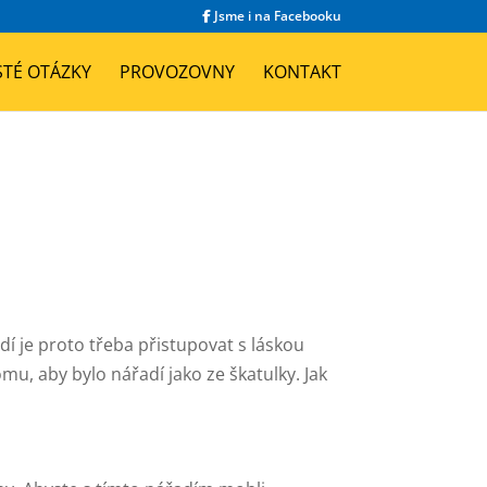
Jsme i na Facebooku
STÉ OTÁZKY
PROVOZOVNY
KONTAKT
í je proto třeba přistupovat s láskou
omu, aby bylo nářadí jako ze škatulky. Jak