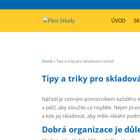
ÚVOD
SK
Domů
»
Tipy a triky pro skladování nářadí
Tipy a triky pro skladov
Nářadí je cenným pomocníkem každého kuti
a péčí, aby sloužilo co nejdéle. Nejen prav
a kde jej skladovat, aby mělo ideální pod
Dobrá organizace je důl