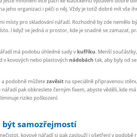
vše, a ještě mnohem více patří ke klasickému vybavení dobré d
na jeho organizaci i péči o něj. Vždy je totiž dobré mít vše 
šími místy pro skladování nářadí. Rozhodně by zde nemělo bý
sto. I když se jedná o prostor, kde je snadné se zamazat, p
 nářadí má podobu úhledné sady v
kufříku
. Menší součástky
ad v kovových nebo plastových
nádobách
tak, aby byly od s
diva a podobně můžete
zavěsit
na speciálně připravenou stěnu.
vé nářadí pak obkreslete černým fixem, abyste věděli, kde má
liminuje riziko poškození.
l být samozřejmostí
d nečistot, kovové nářadí si pak zaslouží i ošetření v podobě