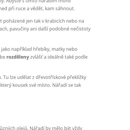
ílny. Abyste s tímto nářadím mohli
ihned při ruce a vědět, kam sáhnout.
t poházené jen tak v krabicích nebo na
rach, pavučiny ani další podobné nečistoty
, jako například hřebíky, matky nebo
ebe
rozděleny
zvlášť a ideálně také podle
 Tu lze udělat z dřevotřískové překližky
 který kousek své místo. Nářadí se tak
 různých olejů. Nářadí by mělo být vždy