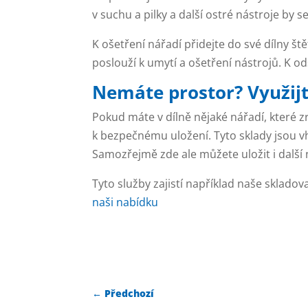
v suchu a pilky a další ostré nástroje by s
K ošetření nářadí přidejte do své dílny št
poslouží k umytí a ošetření nástrojů. K od
Nemáte prostor? Využijt
Pokud máte v dílně nějaké nářadí, které 
k bezpečnému uložení. Tyto sklady jsou v
Samozřejmě zde ale můžete uložit i další 
Tyto služby zajistí například naše skladova
naši nabídku
←
Předchozí