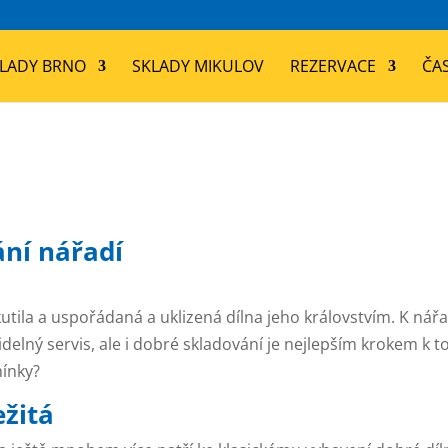
LADY BRNO
SKLADY MIKULOV
REZERVACE
ČA
ání nářadí
la a uspořádaná a uklizená dílna jeho královstvím. K nářad
idelný servis, ale i dobré skladování je nejlepším krokem k t
mínky?
ežitá