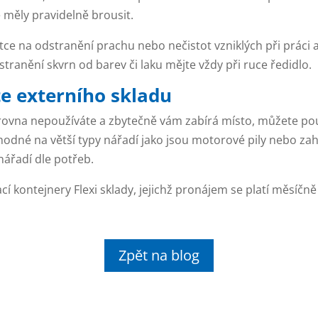
e měly pravidelně brousit.
ětce na odstranění prachu nebo nečistot vzniklých při práci a 
stranění skvrn od barev či laku mějte vždy při ruce ředidlo.
e externího skladu
zrovna nepoužíváte a zbytečně vám zabírá místo, můžete pou
hodné na větší typy nářadí jako jsou motorové pily nebo zah
nářadí dle potřeb.
cí kontejnery Flexi sklady, jejichž pronájem se platí měsíčně
Zpět na blog