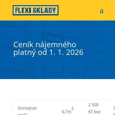
Ceník nájemného
platný od 1. 1. 2026
2 500
Kontejner
2
6,7m
Kč bez