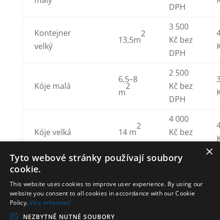
malý
DPH
3 500
Kontejner
2
13,5m
Kč bez
velký
DPH
2 500
6,5–8
Kóje malá
Kč bez
2
m
DPH
4 000
2
Kóje velká
14 m
Kč bez
DPH
×
Tyto webové stránky používají soubory
cookie.
This website uses cookies to improve user experience. By using our
website you consent to all cookies in accordance with our Cookie
Policy.
Více informací
NEZBYTNĚ NUTNÉ SOUBORY