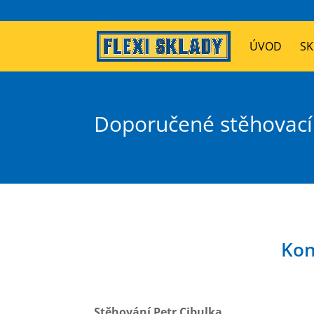
ÚVOD
SK
Doporučené stěhovací
Kon
Stěhování Petr Cibulka