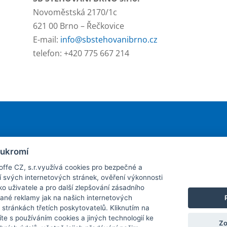
Novoměstská 2170/1c
621 00 Brno – Řečkovice
E-mail:
info@sbstehovanibrno.cz
telefon: +420 775 667 214
te zájem o pronájem svého kontejne
oukromí
offe CZ, s.r.využívá cookies pro bezpečné a
í svých internetových stránek, ověření výkonnosti
Rezervujte si jej jednoduše on-line
ko uživatele a pro další zlepšování zásadního
ané reklamy jak na našich internetových
 stránkách třetích poskytovatelů. Kliknutím na
íte s používáním cookies a jiných technologií ke
ie.
Zo