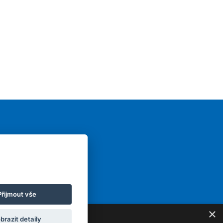
ru?
Přijmout vše
×
brazit detaily