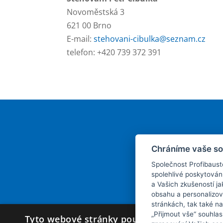
Novoměstská 3
621 00 Brno
E-mail:
stehovani-cibulka@seznam.cz
telefon: +420 739 372 391
Má
Chráníme vaše s
Společnost Profibaust
spolehlivé poskytován
a Vašich zkušeností ja
obsahu a personalizov
stránkách, tak také na
„Přijmout vše“ souhlas
Tyto webové stránky používají soubory cook