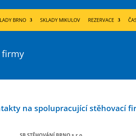
LADY BRNO
SKLADY MIKULOV
REZERVACE
ČA
 firmy
takty na spolupracující stěhovací fi
SB STĚHOVÁNÍ BRNO s.r.o.